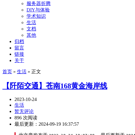
服务器折腾
DIY与体验
学术知识
生活
文档
其他
归档
留言
链接
关于
首页
»
生活
» 正文
【阡陌交通】苍南168黄金海岸线
2023-10-24
生活
暂无评论
896 次阅读
最后更新：2024-09-19 16:37:57