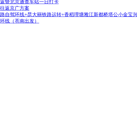
返暨北京通查车站一日打卡
往返京广方案
铁路自驾环线+昆大丽铁路运转+香稻理塘雅江新都桥塔公小金宝
三环线（苍南出发）