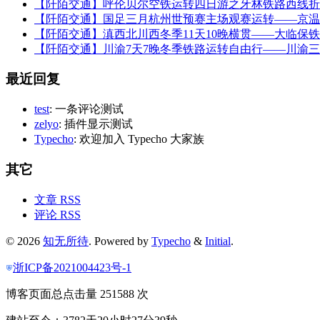
【阡陌交通】呼伦贝尔空铁运转四日游之牙林铁路西线折
【阡陌交通】国足三月杭州世预赛主场观赛运转——京温
【阡陌交通】滇西北川西冬季11天10晚横贯——大临保
【阡陌交通】川渝7天7晚冬季铁路运转自由行——川渝
最近回复
test
: 一条评论测试
zelyo
: 插件显示测试
Typecho
: 欢迎加入 Typecho 大家族
其它
文章 RSS
评论 RSS
© 2026
知无所待
. Powered by
Typecho
&
Initial
.
浙ICP备2021004423号-1
博客页面总点击量 251588 次