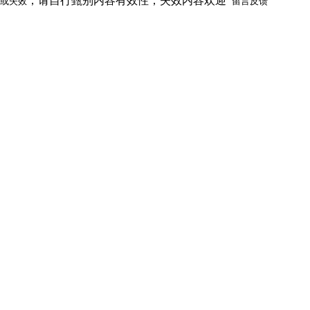
，请自行甄别内容有效性，失效内容欢迎
或失效
留言反馈