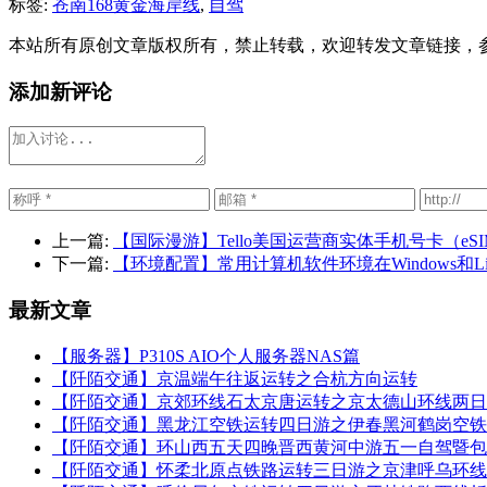
标签:
苍南168黄金海岸线
,
自驾
本站所有原创文章版权所有，禁止转载，欢迎转发文章链接，
添加新评论
上一篇:
【国际漫游】Tello美国运营商实体手机号卡（eSI
下一篇:
【环境配置】常用计算机软件环境在Windows和L
最新文章
【服务器】P310S AIO个人服务器NAS篇
【阡陌交通】京温端午往返运转之合杭方向运转
【阡陌交通】京郊环线石太京唐运转之京太德山环线两日
【阡陌交通】黑龙江空铁运转四日游之伊春黑河鹤岗空铁
【阡陌交通】环山西五天四晚晋西黄河中游五一自驾暨包
【阡陌交通】怀柔北原点铁路运转三日游之京津呼乌环线