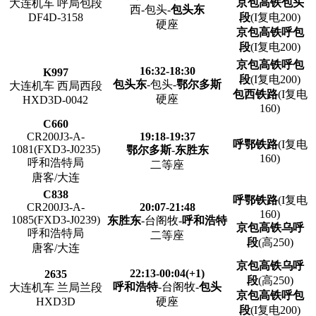
京包高铁包头
大连机车 呼局包段
西-包头-
包头东
DF4D-3158
段
(I复电200)
硬座
京包高铁呼包
段
(I复电200)
京包高铁呼包
16:32-18:30
K997
段
(I复电200)
包头东
-包头-
鄂尔多斯
大连机车 西局西段
包西铁路
(I复电
硬座
HXD3D-0042
160)
C660
CR200J3-A-
19:18-19:37
呼鄂铁路
(I复电
1081(FXD3-J0235)
鄂尔多斯
-
东胜东
160)
呼和浩特局
二等座
唐客/大连
C838
呼鄂铁路
(I复电
CR200J3-A-
20:07-21:48
160)
1085(FXD3-J0239)
东胜东
-台阁牧-
呼和浩特
京包高铁乌呼
呼和浩特局
二等座
段
(高250)
唐客/大连
京包高铁乌呼
22:13-00:04(+1)
2635
段
(高250)
呼和浩特
-台阁牧-
包头
大连机车 兰局兰段
京包高铁呼包
HXD3D
硬座
段
(I复电200)