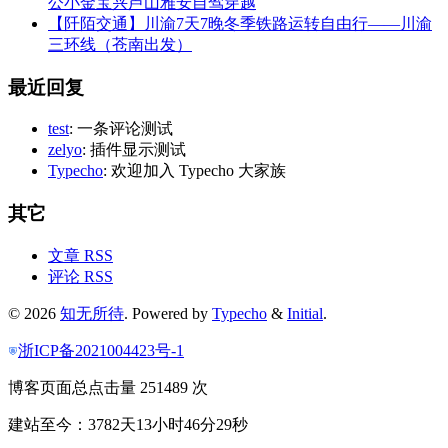
公小金宝兴芦山雅安自驾穿越
【阡陌交通】川渝7天7晚冬季铁路运转自由行——川渝
三环线（苍南出发）
最近回复
test
: 一条评论测试
zelyo
: 插件显示测试
Typecho
: 欢迎加入 Typecho 大家族
其它
文章 RSS
评论 RSS
© 2026
知无所待
. Powered by
Typecho
&
Initial
.
浙ICP备2021004423号-1
博客页面总点击量 251489 次
建站至今：3782天13小时46分30秒