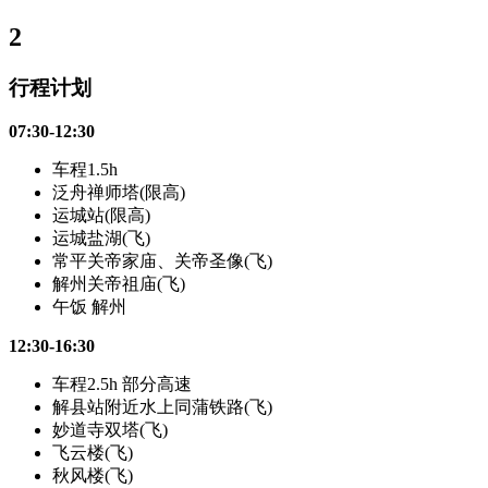
2
行程计划
07:30-12:30
车程1.5h
泛舟禅师塔(限高)
运城站(限高)
运城盐湖(飞)
常平关帝家庙、关帝圣像(飞)
解州关帝祖庙(飞)
午饭 解州
12:30-16:30
车程2.5h 部分高速
解县站附近水上同蒲铁路(飞)
妙道寺双塔(飞)
飞云楼(飞)
秋风楼(飞)