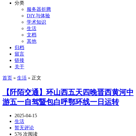
分类
服务器折腾
DIY与体验
学术知识
生活
文档
其他
归档
留言
链接
关于
首页
»
生活
» 正文
【阡陌交通】环山西五天四晚晋西黄河中
游五一自驾暨包白呼鄂环线一日运转
2025-04-15
生活
暂无评论
576 次阅读