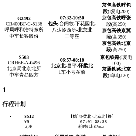
京包高铁呼包
段
(I复电200)
07:32-10:50
京包高铁呼张
G2492
包头
-台阁牧-下花园北-
CR400BF-G-5136
段
(高250)
呼局呼和浩特东所
八达岭西所-
北京北
京包高铁京冀
中车长客股份
二等座
段
(高350)
京包高铁北京
段
(高250)
S503
京包铁路
(I复电
06:57-08:18
CRH6F-A-0496
100)
北京北
-昌平-
怀柔北
北京局北京北所
京通铁路北京
1车小号在前
中车青岛四方
段
(I单电120)
1
行程计划
S512
               [
始
]怀柔北-北京北[
终
]

    ¥9                     07:01-08:38
