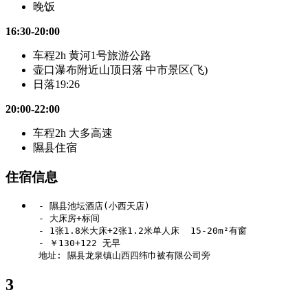
晚饭
16:30-20:00
车程2h 黄河1号旅游公路
壶口瀑布附近山顶日落 中市景区(飞)
日落19:26
20:00-22:00
车程2h 大多高速
隰县住宿
住宿信息
 - 隰县池坛酒店(小西天店)

 - 大床房+标间

 - 1张1.8米大床+2张1.2米单人床  15-20m²有窗

 - ￥130+122 无早

3