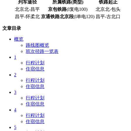
列车途径
所属铁路(类型)
铁路起止
北京北-昌平
京包铁路
(I复电100)
北京北-包头
昌平-怀柔北
京通铁路北京段
(I单电120)
昌平-古北口
文章目录
概览
路线图概览
班次径路一览表
1
行程计划
住宿信息
2
行程计划
住宿信息
3
行程计划
住宿信息
4
行程计划
住宿信息
5