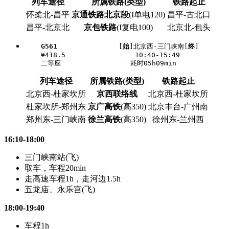
列车途径
所属铁路(类型)
铁路起止
怀柔北-昌平
京通铁路北京段
(I单电120)
昌平-古北口
昌平-北京北
京包铁路
(I复电100)
北京北-包头
G561
               [
始
]北京西-三门峡南[
终
]

    ¥418.5                 10:40-15:49

列车途径
所属铁路(类型)
铁路起止
北京西-杜家坎所
京西联络线
北京西-杜家坎所
杜家坎所-郑州东
京广高铁
(高350)
北京丰台-广州南
郑州东-三门峡南
徐兰高铁
(高350)
徐州东-兰州西
16:10-18:00
三门峡南站(飞)
取车，车程20min
走高速车程1h，走河边1.5h
五龙庙、永乐宫(飞)
18:00-19:40
车程1h