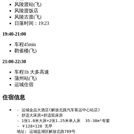
风陵渡站(飞)
风陵渡饭店
风陵古渡(飞)
日落时间：19:23
19:40-21:00
车程45min
鹳雀楼(飞)
21:00-22:30
车程1h 大多高速
蒲州站(飞)
运城住宿
住宿信息
 - 运城金品大酒店(解放北路汽车客运中心站店)

 - 舒适大床房+舒适双床房

 - 1张1.8米大床+2张1.25米单人床  35-38m²有窗

 - ￥128+128 无早
