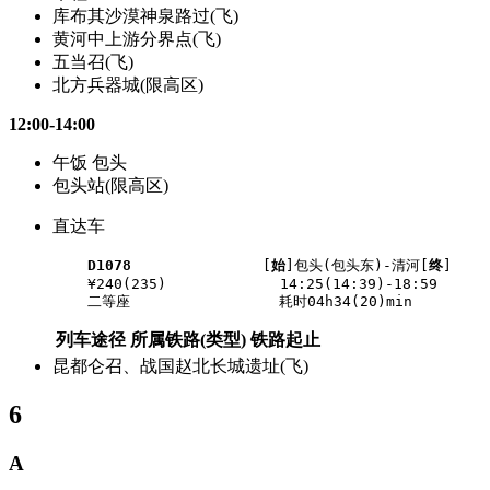
库布其沙漠神泉路过(飞)
黄河中上游分界点(飞)
五当召(飞)
北方兵器城(限高区)
12:00-14:00
午饭 包头
包头站(限高区)
直达车
D1078
               [
始
]包头(包头东)-清河[
终
]

    ¥240(235)             14:25(14:39)-18:59

列车途径
所属铁路(类型)
铁路起止
昆都仑召、战国赵北长城遗址(飞)
6
A