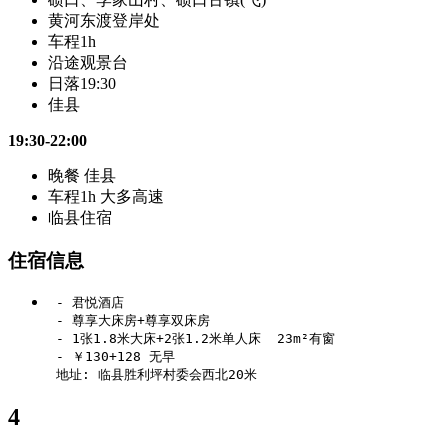
黄河东渡登岸处
车程1h
沿途观景台
日落19:30
佳县
19:30-22:00
晚餐 佳县
车程1h 大多高速
临县住宿
住宿信息
 - 君悦酒店

 - 尊享大床房+尊享双床房

 - 1张1.8米大床+2张1.2米单人床  23m²有窗

 - ￥130+128 无早

4