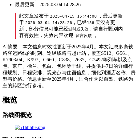
最后更新：2026-03-04 14:28:26
此文章发布于
，最后更新
2025-04-15 15:44:00
于
，已经
天没有更
2026-03-04 14:28:26
156
新，部分信息可能已经
，请自行甄别内
过时或失效
容有效性，失效内容欢迎
。
留言反馈
AI摘要：本文信息时效性更新于2025年4月。本文汇总多条铁
路客运路线的时刻、途经线路与起止站，覆盖S512、G561、
K7903/04、K997、C660、C838、2635、G2492等列车以及京
包、京广、徐兰、包白、包环等干线。并提供1–7日的详细行
程规划、日程安排、观光点与住宿信息，细化到酒店名称、房
型与价格。信息更新至2025年4月，适合作为以自驾、铁路为
主的跨区旅行参考。
概览
路线图概览