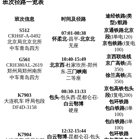
班次径路一览表
途经铁路(类
班次信息
时间及径路
型)/航路
S512
京通铁路北京
07:01-08:38
CRH6F-A-0492
段
(I单电120)
怀柔北
-昌平-
北京北
北京局北京北所
京包铁路
(I复电
无座
中车青岛四方
100)
京西联络线
10:40-15:49
G561
京广高铁
(高
CRH380AL-2619
北京西
-杜家坎所-郑州
350)
郑州局郑州南所
东-
三门峡南
徐兰高铁
(高
中车青岛四方
二等座
350)
京包高铁包头
08:30-11:33
K7903
段
(I复电200)
包头
-包头西-昆都仑召-
大连机车 呼局包段
包环铁路
白云鄂博
DF4D-3158
包白铁路
(I单
硬座
100)
包白铁路
(I单
100)
12:32-15:44
包环铁路
K7904
白云鄂博
-昆都仑召-包头