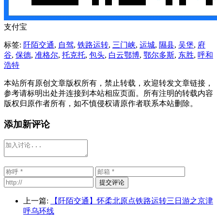
支付宝
标签:
阡陌交通
,
自驾
,
铁路运转
,
三门峡
,
运城
,
隰县
,
吴堡
,
府
谷
,
保德
,
准格尔
,
托克托
,
包头
,
白云鄂博
,
鄂尔多斯
,
东胜
,
呼和
浩特
本站所有原创文章版权所有，禁止转载，欢迎转发文章链接，
参考请标明出处并连接到本站相应页面。所有注明的转载内容
版权归原作者所有，如不慎侵权请原作者联系本站删除。
添加新评论
提交评论
上一篇:
【阡陌交通】怀柔北原点铁路运转三日游之京津
呼乌环线