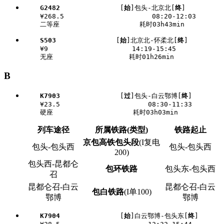
G2482
               [
始
]包头-北京北[
终
]

    ¥268.5                      08:20-12:03

S503
               [
始
]北京北-怀柔北[
终
]

    ¥9                     14:19-15:45

B
K7903
               [
过
]包头-白云鄂博[
终
]

    ¥23.5                      08:30-11:33

列车途径
所属铁路(类型)
铁路起止
京包高铁包头段
(I复电
包头-包头西
包头-包头西
200)
包头西-昆都仑
包环铁路
包头东-包头西
召
昆都仑召-白云
昆都仑召-白云
包白铁路
(I单100)
鄂博
鄂博
K7904
               [
始
]白云鄂博-包头东[
终
]
