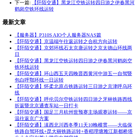
下一篇:
【阡陌交通】黑龙江空铁运转四日游之伊春黑河
鹤岗空铁环线运转
最新文章
【服务器】P310S AIO个人服务器NAS篇
【阡陌交通】京温端午往返运转之合杭方向运转
【阡陌交通】京郊环线石太京唐运转之京太德山环线两
日
【阡陌交通】黑龙江空铁运转四日游之伊春黑河鹤岗空
铁环线运转
【阡陌交通】环山西五天四晚晋西黄河中游五一自驾暨
包白呼鄂环线一日运转
【阡陌交通】怀柔北原点铁路运转三日游之京津呼乌环
线
【阡陌交通】呼伦贝尔空铁运转四日游之牙林铁路西线
折返暨北京通查车站一日打卡
【阡陌交通】国足三月杭州世预赛主场观赛运转——京
温往返京广方案
【阡陌交通】滇西北川西冬季11天10晚横贯——大临保
铁路自驾环线+昆大丽铁路运转+香稻理塘雅江新都桥塔