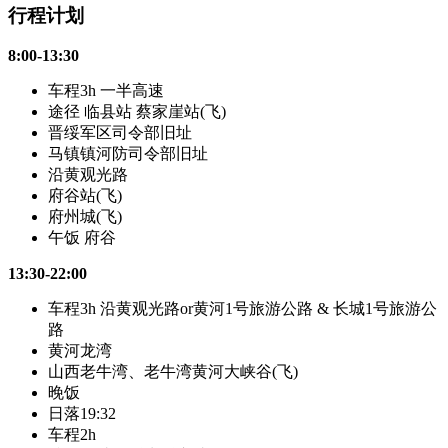
行程计划
8:00-13:30
车程3h 一半高速
途径 临县站 蔡家崖站(飞)
晋绥军区司令部旧址
马镇镇河防司令部旧址
沿黄观光路
府谷站(飞)
府州城(飞)
午饭 府谷
13:30-22:00
车程3h 沿黄观光路or黄河1号旅游公路 & 长城1号旅游公
路
黄河龙湾
山西老牛湾、老牛湾黄河大峡谷(飞)
晚饭
日落19:32
车程2h