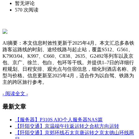
暂无评论
570 次阅读
AI摘要：本文信息时效性更新于2025年4月。本文汇总多条铁
路客运路线的时刻、途经线路与起止站，覆盖S512、G561、
K7903/04、K997、C660、C838、2635、G2492等列车以及京
包、京广、徐兰、包白、包环等干线。并提供1–7日的详细行
程规划、日程安排、观光点与住宿信息，细化到酒店名称、房
型与价格。信息更新至2025年4月，适合作为以自驾、铁路为
主的跨区旅行参考。
- 阅读全文 -
最新文章
【服务器】P310S AIO个人服务器NAS篇
【阡陌交通】京温端午往返运转之合杭方向运转
【阡陌交通】京郊环线石太京唐运转之京太德山环线两