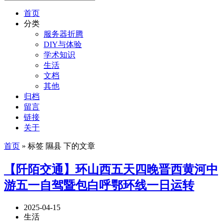
首页
分类
服务器折腾
DIY与体验
学术知识
生活
文档
其他
归档
留言
链接
关于
首页
» 标签 隰县 下的文章
【阡陌交通】环山西五天四晚晋西黄河中
游五一自驾暨包白呼鄂环线一日运转
2025-04-15
生活