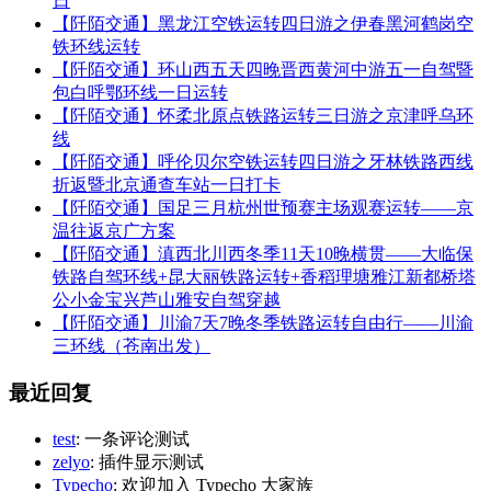
日
【阡陌交通】黑龙江空铁运转四日游之伊春黑河鹤岗空
铁环线运转
【阡陌交通】环山西五天四晚晋西黄河中游五一自驾暨
包白呼鄂环线一日运转
【阡陌交通】怀柔北原点铁路运转三日游之京津呼乌环
线
【阡陌交通】呼伦贝尔空铁运转四日游之牙林铁路西线
折返暨北京通查车站一日打卡
【阡陌交通】国足三月杭州世预赛主场观赛运转——京
温往返京广方案
【阡陌交通】滇西北川西冬季11天10晚横贯——大临保
铁路自驾环线+昆大丽铁路运转+香稻理塘雅江新都桥塔
公小金宝兴芦山雅安自驾穿越
【阡陌交通】川渝7天7晚冬季铁路运转自由行——川渝
三环线（苍南出发）
最近回复
test
: 一条评论测试
zelyo
: 插件显示测试
Typecho
: 欢迎加入 Typecho 大家族