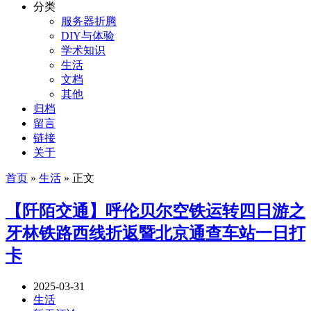
分类
服务器折腾
DIY与体验
学术知识
生活
文档
其他
归档
留言
链接
关于
首页
»
生活
» 正文
【阡陌交通】呼伦贝尔空铁运转四日游之
牙林铁路西线折返暨北京通查车站一日打
卡
2025-03-31
生活