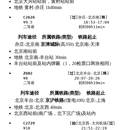
北京大兴站站前，黄村站站前
地铁 黄村-亦庄 1h40min
C2626
               [
过
]亦庄-北京南[
终
]

    ¥9.5                      16:53-17:04

列车途径
所属铁路(类型)
铁路起止
亦庄-北京南
京津城际
(高350)
北京南-天津
北京南站前
地铁 北京南-丰台站 30min
丰台站站前及站内牌匾（1，20检票口两块相同）
Z602
               [
过
]北京丰台-北京[
终
]

    ¥8                    20:07-20:26

列车途径
所属铁路(类型)
铁路起止
北京丰台-北京
京沪铁路
(I复电100)
北京-上海
地铁 北京-北京西 40min
北京西站前(南广场，北下沉广场)及站内
C2729
               [
始
]北京西-大兴机场[
过
]

    ¥18                      21:51-22:19
