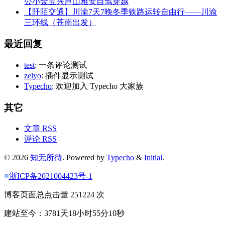
公小金宝兴芦山雅安自驾穿越
【阡陌交通】川渝7天7晚冬季铁路运转自由行——川渝
三环线（苍南出发）
最近回复
test
: 一条评论测试
zelyo
: 插件显示测试
Typecho
: 欢迎加入 Typecho 大家族
其它
文章 RSS
评论 RSS
© 2026
知无所待
. Powered by
Typecho
&
Initial
.
浙ICP备2021004423号-1
博客页面总点击量 251224 次
建站至今：3781天18小时55分11秒