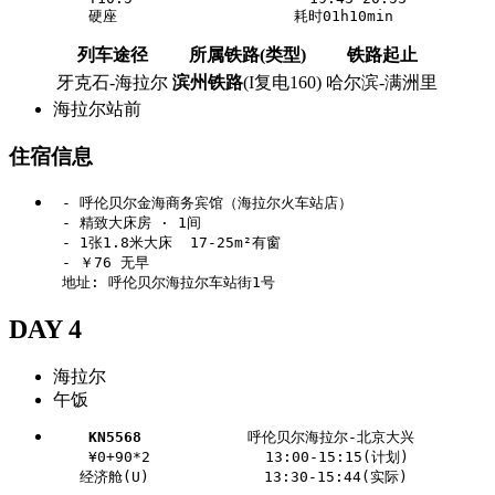
列车途径
所属铁路(类型)
铁路起止
牙克石-海拉尔
滨州铁路
(I复电160)
哈尔滨-满洲里
海拉尔站前
住宿信息
 - 呼伦贝尔金海商务宾馆（海拉尔火车站店）

 - 精致大床房 · 1间

 - 1张1.8米大床  17-25m²有窗

 - ￥76 无早

DAY 4
海拉尔
午饭
KN5568
            呼伦贝尔海拉尔-北京大兴

    ¥0+90*2             13:00-15:15(计划)
