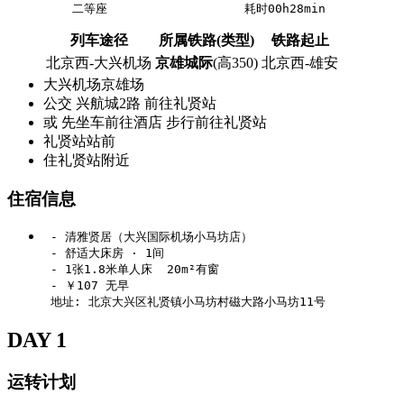
列车途径
所属铁路(类型)
铁路起止
北京西-大兴机场
京雄城际
(高350)
北京西-雄安
大兴机场京雄场
公交 兴航城2路 前往礼贤站
或 先坐车前往酒店 步行前往礼贤站
礼贤站站前
住礼贤站附近
住宿信息
 - 清雅贤居（大兴国际机场小马坊店）

 - 舒适大床房 · 1间

 - 1张1.8米单人床  20m²有窗

 - ￥107 无早

DAY 1
运转计划