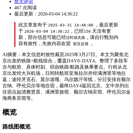
暂无评论
467 次阅读
最后更新：2026-03-04 14:36:22
此文章发布于
，最后更新
2025-03-31 14:46:00
于
，已经
天没有更
2026-03-04 14:36:22
156
新，部分信息可能已经
，请自行甄别内
过时或失效
容有效性，失效内容欢迎
。
留言反馈
AI摘要：本文信息时效性截至2025年3月27日。本文为聚焦北
京出发的铁路+航线组合，覆盖DAY0–DAY4。整理了多段车
次与航班、具体时刻、经由铁路/航路及换乘要点。行程从北
京出发经大兴机场，日间转航班至海拉尔并经满洲里等地往
返；途经牙克石、莫尔道嘎、乌尔旗汗等线，分日安排在额尔
古纳、呼伦贝尔等地住宿，最终DAY4返回北京。文中亦列出
住宿点如清雅贤居、满洲里旅馆、额尔古纳宾馆、呼伦贝尔金
海商务宾馆等。
概览
路线图概览