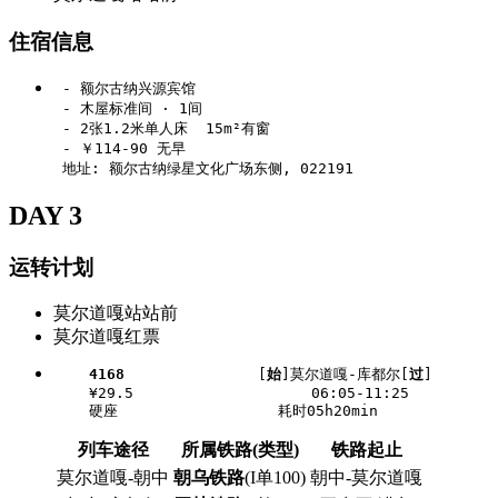
住宿信息
 - 额尔古纳兴源宾馆

 - 木屋标准间 · 1间

 - 2张1.2米单人床  15m²有窗

 - ￥114-90 无早

DAY 3
运转计划
莫尔道嘎站站前
莫尔道嘎红票
4168
               [
始
]莫尔道嘎-库都尔[
过
]

    ¥29.5                    06:05-11:25

列车途径
所属铁路(类型)
铁路起止
莫尔道嘎-朝中
朝乌铁路
(I单100)
朝中-莫尔道嘎