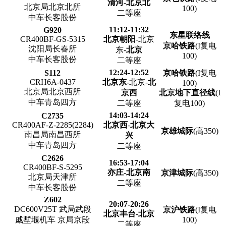
清河
-
北京北
北京局北京北所
100)
二等座
中车长客股份
11:12-11:32
G920
东星联络线
CR400BF-GS-5315
北京朝阳
-北京
京哈铁路
(I复电
沈阳局长春所
东-
北京
100)
中车长客股份
二等座
12:24-12:52
S112
京哈铁路
(I复电
CRH6A-0437
北京东
-北京-
北
100)
北京局北京西所
京西
北京地下直径线
(I
中车青岛四方
二等座
复电100)
14:03-14:24
C2735
CR400AF-Z-2285(2284)
北京西
-
北京大
京雄城际
(高350)
南昌局南昌西所
兴
中车青岛四方
二等座
C2626
16:53-17:04
CR400BF-S-5295
亦庄
-
北京南
京津城际
(高350)
北京局天津所
二等座
中车长客股份
Z602
20:07-20:26
DC600V25T 武局武段
京沪铁路
(I复电
北京丰台
-
北京
戚墅堰机车 京局京段
100)
二等座