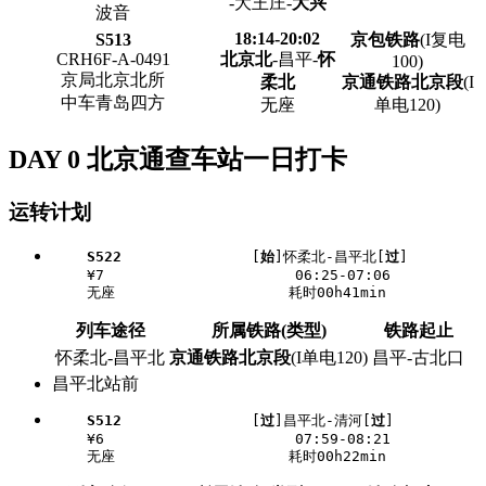
-大王庄-
大兴
波音
18:14-20:02
S513
京包铁路
(I复电
CRH6F-A-0491
北京北
-昌平-
怀
100)
京局北京北所
柔北
京通铁路北京段
(I
中车青岛四方
无座
单电120)
DAY 0 北京通查车站一日打卡
运转计划
S522
               [
始
]怀柔北-昌平北[
过
]

    ¥7                      06:25-07:06

列车途径
所属铁路(类型)
铁路起止
怀柔北-昌平北
京通铁路北京段
(I单电120)
昌平-古北口
昌平北站前
S512
               [
过
]昌平北-清河[
过
]

    ¥6                      07:59-08:21
