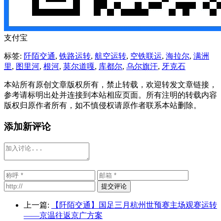
支付宝
标签:
阡陌交通
,
铁路运转
,
航空运转
,
空铁联运
,
海拉尔
,
满洲
里
,
图里河
,
根河
,
莫尔道嘎
,
库都尔
,
乌尔旗汗
,
牙克石
本站所有原创文章版权所有，禁止转载，欢迎转发文章链接，
参考请标明出处并连接到本站相应页面。所有注明的转载内容
版权归原作者所有，如不慎侵权请原作者联系本站删除。
添加新评论
提交评论
上一篇:
【阡陌交通】国足三月杭州世预赛主场观赛运转
——京温往返京广方案