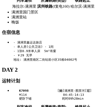
列车途径
所属铁路(类型)
铁路起止
海拉尔-满洲里
滨州铁路
(I复电160)
哈尔滨-满洲里
满洲里国门景区
满洲里站
晚饭
住宿信息
 - 满洲里鑫运达旅店

 - 单人房(公共卫浴) · 1间

 - 1张0.9米单人床  5m²有窗

 - ￥29 无早

DAY 2
运转计划
K7098
               [
始
]满洲里-图里河[
过
]

    ¥114                   04:45-14:13

列车途径
所属铁路(类型)
铁路起止