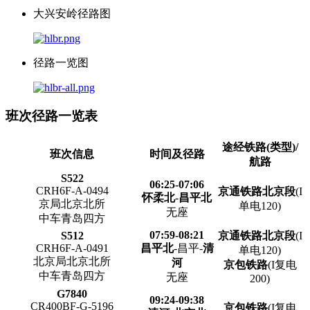
大兴安岭径路图
径路一览图
班次径路一览表
途经铁路(类型)/
班次信息
时间及径路
航路
S522
06:25-07:06
CRH6F-A-0494
京通铁路北京段
(I
怀柔北
-
昌平北
京局北京北所
单电120)
无座
中车青岛四方
07:59-08:21
S512
京通铁路北京段
(I
CRH6F-A-0491
昌平北
-昌平-
清
单电120)
北京局北京北所
河
京包铁路
(I复电
中车青岛四方
无座
200)
G7840
09:24-09:38
CR400BF-G-5196
京包铁路
(I复电