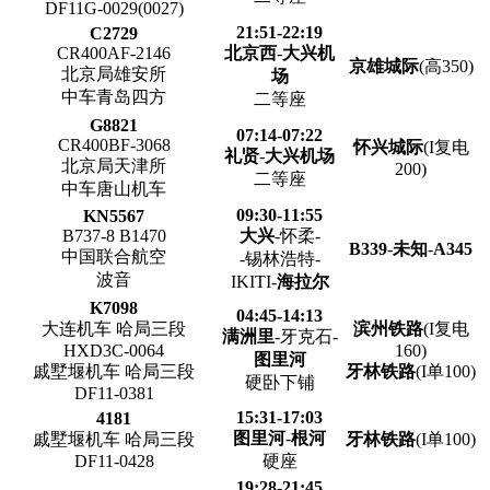
DF11G-0029(0027)
21:51-22:19
C2729
CR400AF-2146
北京西
-
大兴机
京雄城际
(高350)
北京局雄安所
场
中车青岛四方
二等座
G8821
07:14-07:22
CR400BF-3068
怀兴城际
(I复电
礼贤
-
大兴机场
北京局天津所
200)
二等座
中车唐山机车
09:30-11:55
KN5567
B737-8 B1470
大兴
-怀柔-
B339
-
未知
-
A345
中国联合航空
-锡林浩特-
波音
IKITI-
海拉尔
K7098
04:45-14:13
大连机车 哈局三段
滨州铁路
(I复电
满洲里
-牙克石-
HXD3C-0064
160)
图里河
戚墅堰机车 哈局三段
牙林铁路
(I单100)
硬卧下铺
DF11-0381
15:31-17:03
4181
图里河
-
根河
戚墅堰机车 哈局三段
牙林铁路
(I单100)
DF11-0428
硬座
19:28-21:45