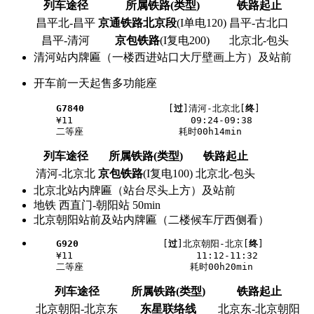
列车途径
所属铁路(类型)
铁路起止
昌平北-昌平
京通铁路北京段
(I单电120)
昌平-古北口
昌平-清河
京包铁路
(I复电200)
北京北-包头
清河站内牌匾（一楼西进站口大厅壁画上方）及站前
开车前一天起售多功能座
G7840
               [
过
]清河-北京北[
终
]

    ¥11                     09:24-09:38

列车途径
所属铁路(类型)
铁路起止
清河-北京北
京包铁路
(I复电100)
北京北-包头
北京北站内牌匾（站台尽头上方）及站前
地铁 西直门-朝阳站 50min
北京朝阳站前及站内牌匾（二楼候车厅西侧看）
G920
               [
过
]北京朝阳-北京[
终
]

    ¥11                      11:12-11:32

列车途径
所属铁路(类型)
铁路起止
北京朝阳-北京东
东星联络线
北京东-北京朝阳