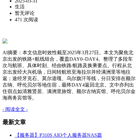
2025-03-31
生活
暂无评论
471 次阅读
AI摘要：本文信息时效性截至2025年3月27日。本文为聚焦北
京出发的铁路+航线组合，覆盖DAY0–DAY4。整理了多段车
次与航班、具体时刻、经由铁路/航路及换乘要点。行程从北
京出发经大兴机场，日间转航班至海拉尔并经满洲里等地往
返；途经牙克石、莫尔道嘎、乌尔旗汗等线，分日安排在额尔
古纳、呼伦贝尔等地住宿，最终DAY4返回北京。文中亦列出
住宿点如清雅贤居、满洲里旅馆、额尔古纳宾馆、呼伦贝尔金
海商务宾馆等。
- 阅读全文 -
最新文章
【服务器】P310S AIO个人服务器NAS篇