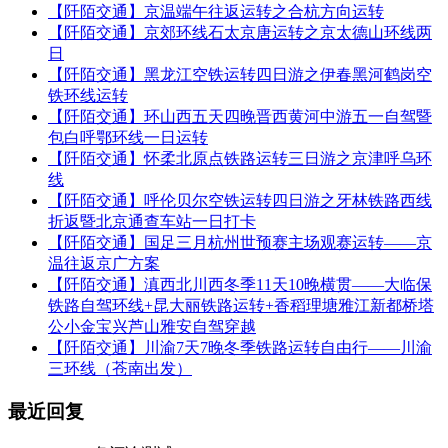
【阡陌交通】京温端午往返运转之合杭方向运转
【阡陌交通】京郊环线石太京唐运转之京太德山环线两
日
【阡陌交通】黑龙江空铁运转四日游之伊春黑河鹤岗空
铁环线运转
【阡陌交通】环山西五天四晚晋西黄河中游五一自驾暨
包白呼鄂环线一日运转
【阡陌交通】怀柔北原点铁路运转三日游之京津呼乌环
线
【阡陌交通】呼伦贝尔空铁运转四日游之牙林铁路西线
折返暨北京通查车站一日打卡
【阡陌交通】国足三月杭州世预赛主场观赛运转——京
温往返京广方案
【阡陌交通】滇西北川西冬季11天10晚横贯——大临保
铁路自驾环线+昆大丽铁路运转+香稻理塘雅江新都桥塔
公小金宝兴芦山雅安自驾穿越
【阡陌交通】川渝7天7晚冬季铁路运转自由行——川渝
三环线（苍南出发）
最近回复