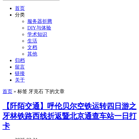
首页
分类
服务器折腾
DIY与体验
学术知识
生活
文档
其他
归档
留言
链接
关于
首页
» 标签 牙克石 下的文章
【阡陌交通】呼伦贝尔空铁运转四日游之
牙林铁路西线折返暨北京通查车站一日打
卡