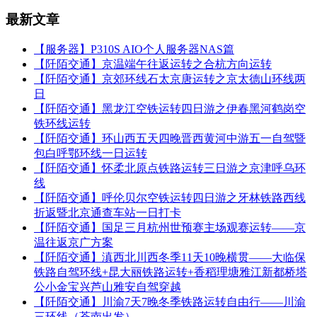
最新文章
【服务器】P310S AIO个人服务器NAS篇
【阡陌交通】京温端午往返运转之合杭方向运转
【阡陌交通】京郊环线石太京唐运转之京太德山环线两
日
【阡陌交通】黑龙江空铁运转四日游之伊春黑河鹤岗空
铁环线运转
【阡陌交通】环山西五天四晚晋西黄河中游五一自驾暨
包白呼鄂环线一日运转
【阡陌交通】怀柔北原点铁路运转三日游之京津呼乌环
线
【阡陌交通】呼伦贝尔空铁运转四日游之牙林铁路西线
折返暨北京通查车站一日打卡
【阡陌交通】国足三月杭州世预赛主场观赛运转——京
温往返京广方案
【阡陌交通】滇西北川西冬季11天10晚横贯——大临保
铁路自驾环线+昆大丽铁路运转+香稻理塘雅江新都桥塔
公小金宝兴芦山雅安自驾穿越
【阡陌交通】川渝7天7晚冬季铁路运转自由行——川渝
三环线（苍南出发）