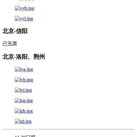
北京-信阳
已无票
北京-洛阳、荆州