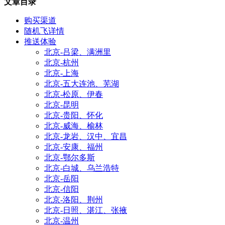
文章目录
购买渠道
随机飞详情
推送体验
北京-吕梁、满洲里
北京-杭州
北京-上海
北京-五大连池、芜湖
北京-松原、伊春
北京-昆明
北京-贵阳、怀化
北京-威海、榆林
北京-龙岩、汉中、宜昌
北京-安康、福州
北京-鄂尔多斯
北京-白城、乌兰浩特
北京-岳阳
北京-信阳
北京-洛阳、荆州
北京-日照、湛江、张掖
北京-温州