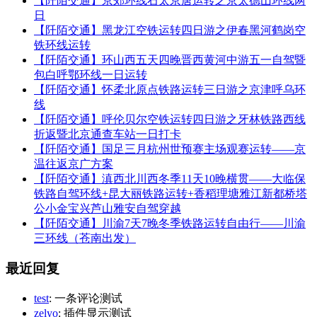
【阡陌交通】京郊环线石太京唐运转之京太德山环线两
日
【阡陌交通】黑龙江空铁运转四日游之伊春黑河鹤岗空
铁环线运转
【阡陌交通】环山西五天四晚晋西黄河中游五一自驾暨
包白呼鄂环线一日运转
【阡陌交通】怀柔北原点铁路运转三日游之京津呼乌环
线
【阡陌交通】呼伦贝尔空铁运转四日游之牙林铁路西线
折返暨北京通查车站一日打卡
【阡陌交通】国足三月杭州世预赛主场观赛运转——京
温往返京广方案
【阡陌交通】滇西北川西冬季11天10晚横贯——大临保
铁路自驾环线+昆大丽铁路运转+香稻理塘雅江新都桥塔
公小金宝兴芦山雅安自驾穿越
【阡陌交通】川渝7天7晚冬季铁路运转自由行——川渝
三环线（苍南出发）
最近回复
test
: 一条评论测试
zelyo
: 插件显示测试