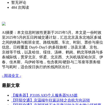
暂无评论
484 次阅读
AI摘要：本文信息时效性更新于2025年5月。本文是一份时效
至2025年5月的五日跨城交通计划，汇总北京及东北地区多城
之间的铁路与航班全览、路线地图、车次、时刻、票价与座位
信息。日程覆盖 Day0–Day5 的多段旅程，涉及京通、京包、
京雄等干线，以及哈佳、绥佳、汤林、鹤岗、鹤北等铁路与多
条城际线，贯穿北京、怀柔、北京西、大兴机场至哈尔滨、伊
春、佳木斯、乌伊岭等地，包含夜间/硬卧与二等座等票务细
节与耗时，适合按日执行的长线跨区出行。
- 阅读全文 -
最新文章
【服务器】P310S AIO个人服务器NAS篇
【阡陌交通】京温端午往返运转之合杭方向运转