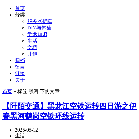
首页
分类
服务器折腾
DIY与体验
学术知识
生活
文档
其他
归档
留言
链接
关于
首页
» 标签 黑河 下的文章
【阡陌交通】黑龙江空铁运转四日游之伊
春黑河鹤岗空铁环线运转
2025-05-12
生活