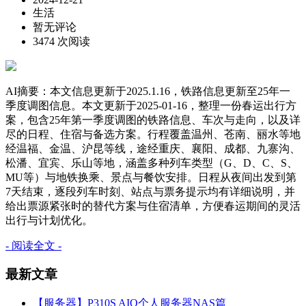
生活
暂无评论
3474 次阅读
AI摘要：本文信息更新于2025.1.16，铁路信息更新至25年一
季度调图信息。本文更新于2025-01-16，整理一份春运出行方
案，包含25年第一季度调图的铁路信息、车次与走向，以及详
尽的日程、住宿与备选方案。行程覆盖温州、苍南、丽水等地
经温福、金温、沪昆等线，途经重庆、襄阳、成都、九寨沟、
松潘、宜宾、乐山等地，涵盖多种列车类型（G、D、C、S、
MU等）与地铁换乘、景点与餐饮安排。日程从夜间出发到第
7天结束，逐段列车时刻、站点与票务提示均有详细说明，并
给出票源紧张时的替代方案与住宿清单，方便春运期间的灵活
出行与计划优化。
- 阅读全文 -
最新文章
【服务器】P310S AIO个人服务器NAS篇