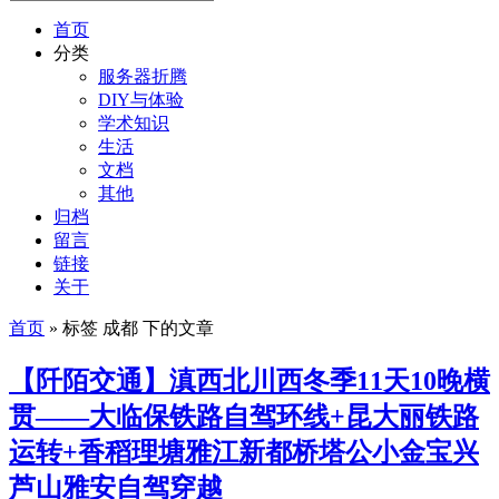
首页
分类
服务器折腾
DIY与体验
学术知识
生活
文档
其他
归档
留言
链接
关于
首页
» 标签 成都 下的文章
【阡陌交通】滇西北川西冬季11天10晚横
贯——大临保铁路自驾环线+昆大丽铁路
运转+香稻理塘雅江新都桥塔公小金宝兴
芦山雅安自驾穿越