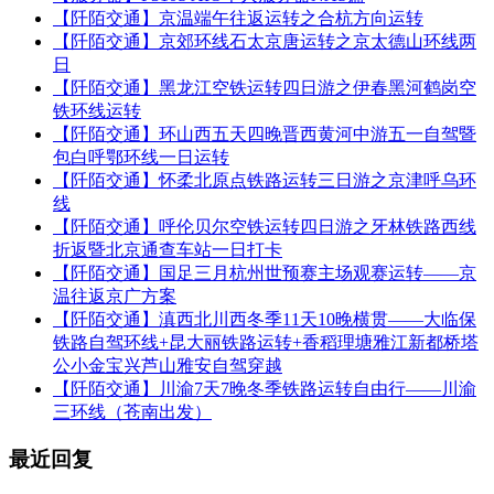
【阡陌交通】京温端午往返运转之合杭方向运转
【阡陌交通】京郊环线石太京唐运转之京太德山环线两
日
【阡陌交通】黑龙江空铁运转四日游之伊春黑河鹤岗空
铁环线运转
【阡陌交通】环山西五天四晚晋西黄河中游五一自驾暨
包白呼鄂环线一日运转
【阡陌交通】怀柔北原点铁路运转三日游之京津呼乌环
线
【阡陌交通】呼伦贝尔空铁运转四日游之牙林铁路西线
折返暨北京通查车站一日打卡
【阡陌交通】国足三月杭州世预赛主场观赛运转——京
温往返京广方案
【阡陌交通】滇西北川西冬季11天10晚横贯——大临保
铁路自驾环线+昆大丽铁路运转+香稻理塘雅江新都桥塔
公小金宝兴芦山雅安自驾穿越
【阡陌交通】川渝7天7晚冬季铁路运转自由行——川渝
三环线（苍南出发）
最近回复