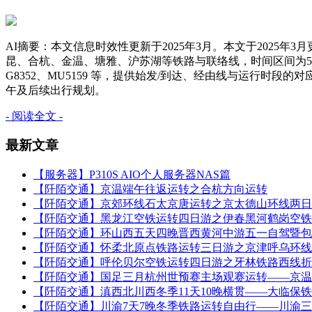
AI摘要：本文信息时效性更新于2025年3月。本文于202
昆、合杭、金温、塘雅、沪苏湖等铁路与联络线，时间区间为5.29—6.3。核
G8352、MU5159 等，提供始发/到达、经由线与运行时段的对应信息（如5.29
午及后续出行规划。
- 阅读全文 -
最新文章
【服务器】P310S AIO个人服务器NAS篇
【阡陌交通】京温端午往返运转之合杭方向运转
【阡陌交通】京郊环线石太京唐运转之京太德山环线两日
【阡陌交通】黑龙江空铁运转四日游之伊春黑河鹤岗空铁
【阡陌交通】环山西五天四晚晋西黄河中游五一自驾暨包
【阡陌交通】怀柔北原点铁路运转三日游之京津呼乌环线
【阡陌交通】呼伦贝尔空铁运转四日游之牙林铁路西线折
【阡陌交通】国足三月杭州世预赛主场观赛运转——京温
【阡陌交通】滇西北川西冬季11天10晚横贯——大临保
【阡陌交通】川渝7天7晚冬季铁路运转自由行——川渝