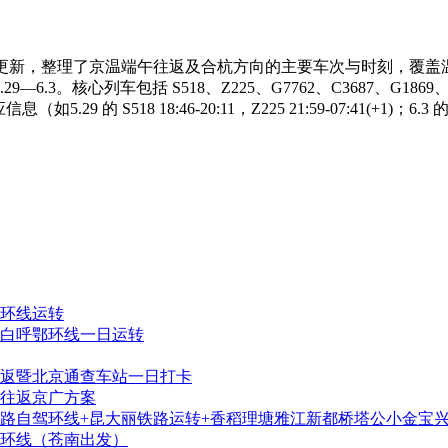
5年3月更新，整理了京温端午往返及合杭方向的主要车次与时刻，
心列车包括 S518、Z225、G7762、C3687、G1869、G7731
 的 S518 18:46-20:11，Z225 21:59-07:41(+1)；6.3
环线运转
白呼鄂环线一日运转
返暨北京通查车站一日打卡
往返京广方案
铁路自驾环线+昆大丽铁路运转+香稻理塘雅江新都桥塔公小金宝
三环线（苍南出发）