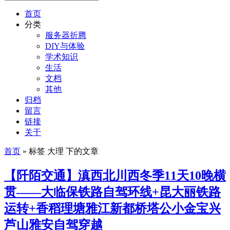
首页
分类
服务器折腾
DIY与体验
学术知识
生活
文档
其他
归档
留言
链接
关于
首页
» 标签 大理 下的文章
【阡陌交通】滇西北川西冬季11天10晚横
贯——大临保铁路自驾环线+昆大丽铁路
运转+香稻理塘雅江新都桥塔公小金宝兴
芦山雅安自驾穿越