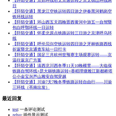
【阡陌交通】京郊环线石太京唐运转之京太德山环线两
日
【阡陌交通】黑龙江空铁运转四日游之伊春黑河鹤岗空
铁环线运转
【阡陌交通】环山西五天四晚晋西黄河中游五一自驾暨
包白呼鄂环线一日运转
【阡陌交通】怀柔北原点铁路运转三日游之京津呼乌环
线
【阡陌交通】呼伦贝尔空铁运转四日游之牙林铁路西线
折返暨北京通查车站一日打卡
【阡陌交通】国足三月杭州世预赛主场观赛运转——京
温往返京广方案
【阡陌交通】滇西北川西冬季11天10晚横贯——大临保
铁路自驾环线+昆大丽铁路运转+香稻理塘雅江新都桥塔
公小金宝兴芦山雅安自驾穿越
【阡陌交通】川渝7天7晚冬季铁路运转自由行——川渝
三环线（苍南出发）
最近回复
test
: 一条评论测试
zelyo
: 插件显示测试