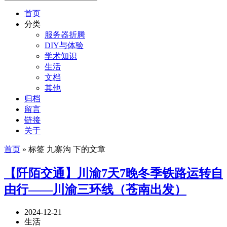
首页
分类
服务器折腾
DIY与体验
学术知识
生活
文档
其他
归档
留言
链接
关于
首页
» 标签 九寨沟 下的文章
【阡陌交通】川渝7天7晚冬季铁路运转自
由行——川渝三环线（苍南出发）
2024-12-21
生活