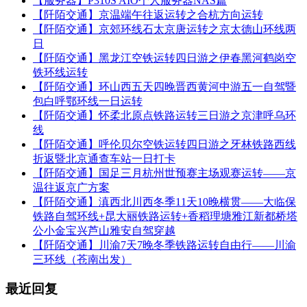
【服务器】P310S AIO个人服务器NAS篇
【阡陌交通】京温端午往返运转之合杭方向运转
【阡陌交通】京郊环线石太京唐运转之京太德山环线两
日
【阡陌交通】黑龙江空铁运转四日游之伊春黑河鹤岗空
铁环线运转
【阡陌交通】环山西五天四晚晋西黄河中游五一自驾暨
包白呼鄂环线一日运转
【阡陌交通】怀柔北原点铁路运转三日游之京津呼乌环
线
【阡陌交通】呼伦贝尔空铁运转四日游之牙林铁路西线
折返暨北京通查车站一日打卡
【阡陌交通】国足三月杭州世预赛主场观赛运转——京
温往返京广方案
【阡陌交通】滇西北川西冬季11天10晚横贯——大临保
铁路自驾环线+昆大丽铁路运转+香稻理塘雅江新都桥塔
公小金宝兴芦山雅安自驾穿越
【阡陌交通】川渝7天7晚冬季铁路运转自由行——川渝
三环线（苍南出发）
最近回复